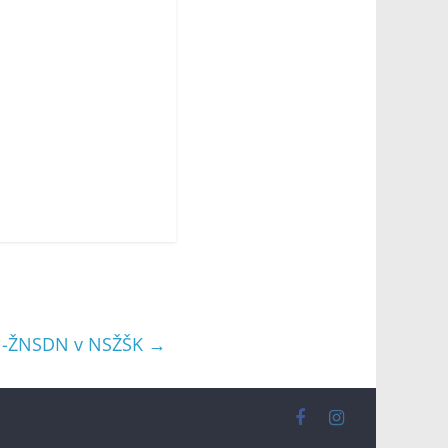
E -ŽNSDN v NSŽŠK
→