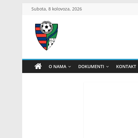
Skip
Subota, 8 kolovoza, 2026
to
content
ŽNS
Dubrovačko-
O NAMA
DOKUMENTI
KONTAKT
neretvanski