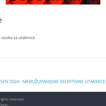
e
h osoba za utakmice
JESEN 2024. -MEĐUŽUPANIJSKE SELEKTIVNE UTAKMIC
 rights reserved.
ress
.