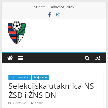
Skip
Subota, 8 kolovoza, 2026
to
content
ŽNS
Dubrovačko-
neretvanski
Instruktorska
Najnovije
Selekcijska utakmica NS
ŽSD i ŽNS DN
30/09/2020
admin