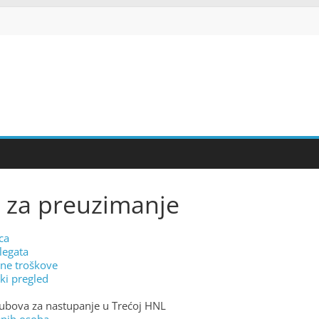
 za preuzimanje
ca
legata
ene troškove
čki pregled
lubova za nastupanje u Trećoj HNL