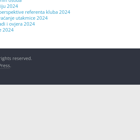
enih osoba
ciju 2024
z perspektive referenta kluba 2024
vaćanje utakmice 2024
i i ovjera 2024
je 2024
 rights reserved.
ress
.