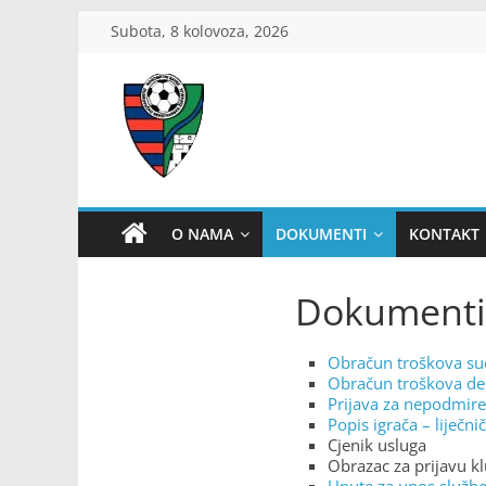
Skip
Subota, 8 kolovoza, 2026
to
content
ŽNS
Dubrovačko-
O NAMA
DOKUMENTI
KONTAKT
neretvanski
Dokumenti
Obračun troškova su
Obračun troškova de
Prijava za nepodmir
Popis igrača – liječni
Cjenik usluga
Obrazac za prijavu k