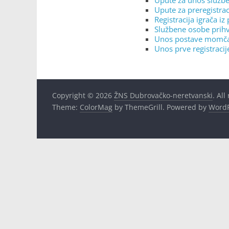
Upute za unos služb
Upute za preregistra
Registracija igrača i
Službene osobe prih
Unos postave momčad
Unos prve registraci
Copyright © 2026
ŽNS Dubrovačko-neretvanski
. All
Theme:
ColorMag
by ThemeGrill. Powered by
WordP