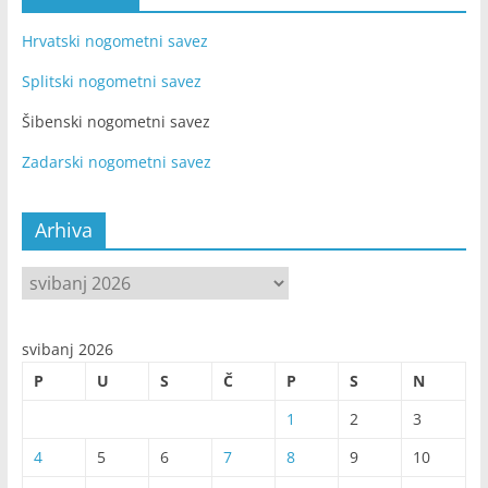
Hrvatski nogometni savez
Splitski nogometni savez
Šibenski nogometni savez
Zadarski nogometni savez
Arhiva
Arhiva
svibanj 2026
P
U
S
Č
P
S
N
1
2
3
4
5
6
7
8
9
10