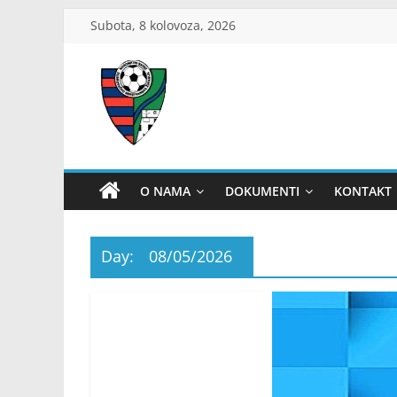
Skip
Subota, 8 kolovoza, 2026
to
content
ŽNS
Dubrovačko-
O NAMA
DOKUMENTI
KONTAKT
neretvanski
Day:
08/05/2026