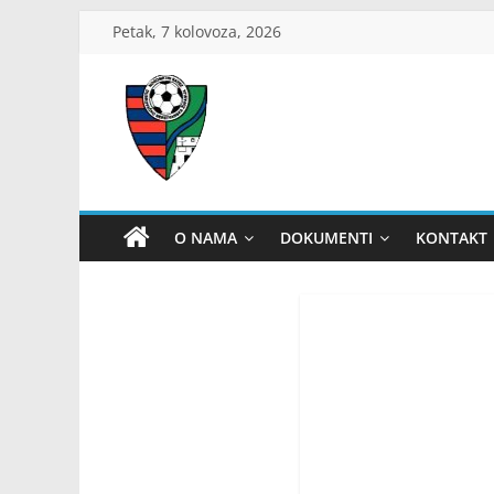
Skip
Petak, 7 kolovoza, 2026
to
content
ŽNS
Dubrovačko-
O NAMA
DOKUMENTI
KONTAKT
neretvanski