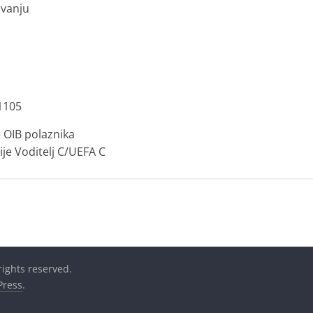
avanju
1105
– OIB polaznika
cije Voditelj C/UEFA C
 rights reserved.
ress
.