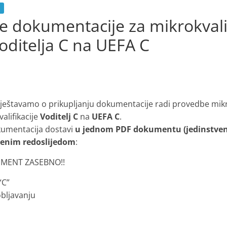
je dokumentacije za mikrokvalif
Voditelja C na UEFA C
eštavamo o prikupljanju dokumentacije radi provedbe mikrok
alifikacije
Voditelj C
na
UEFA C
.
kumentacija dostavi
u jednom PDF dokumentu (jedinstve
enim redoslijedom
:
UMENT ZASEBNO!!
“C”
obljavanju