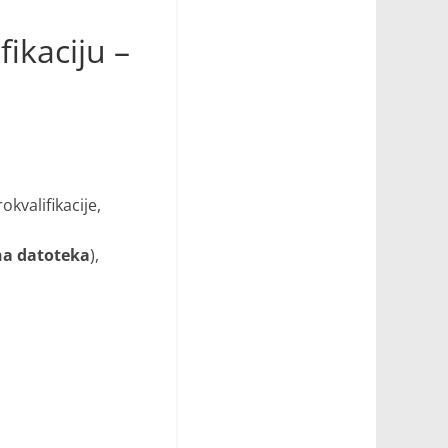
ikaciju –
valifikacije,
na datoteka
),