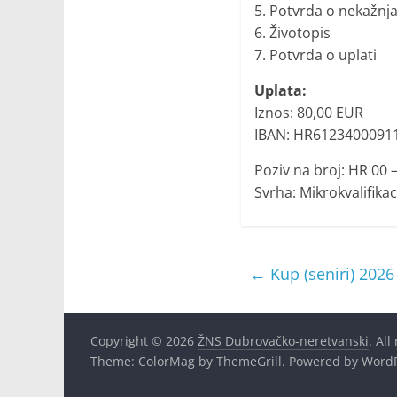
5. Potvrda o nekažnj
6. Životopis
7. Potvrda o uplati
Uplata:
Iznos: 80,00 EUR
IBAN: HR6123400091
Poziv na broj: HR 00 
Svrha: Mikrokvalifika
←
Kup (seniri) 2026
Copyright © 2026
ŽNS Dubrovačko-neretvanski
. All
Theme:
ColorMag
by ThemeGrill. Powered by
WordP