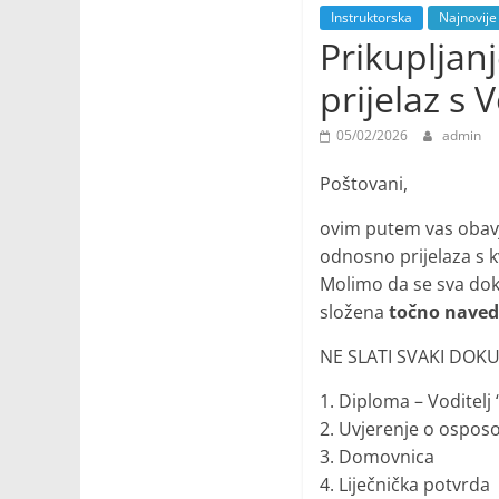
Instruktorska
Najnovije
Prikupljan
prijelaz s 
05/02/2026
admin
Poštovani,
ovim putem vas obavj
odnosno prijelaza s kv
Molimo da se sva do
složena
točno naved
NE SLATI SVAKI DOK
1. Diploma – Voditelj 
2. Uvjerenje o ospos
3. Domovnica
4. Liječnička potvrda