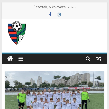
Skip
Četvrtak, 6 kolovoza, 2026
to
content
ŽNS
Dubrovačko-
neretvanski