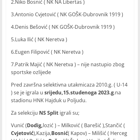
2.Niko Bosnić ( NK NA Libertas )
3.Antonio Cvjetović ( NK GOŠK-Dubrovnik 1919 )
4.Denis Bešović ( NK GOŠK-Dubrovnik 1919 )
5.Luka Ilić ( NK Neretva )
6.Eugen Filipović ( NK Neretva )
7.Patrik Majić ( NK Neretva ) – nije nastupio zbog
sportske ozlijede
Pred završna selektivna utakmicaza 2010.g. ( U-14
) se je igrala u
srijedu,15.studenoga 2023.g
.na
stadionu HNK Hajduk u Poljudu.
Za selekciju
NS Split
igrali su;
Vunić (
Dodig,
lozić ) – Milković ( Barešić ),Stančić (
Cvjetović
),Kazija,
Bosnić
( Kapov) – Milišić ( Herceg