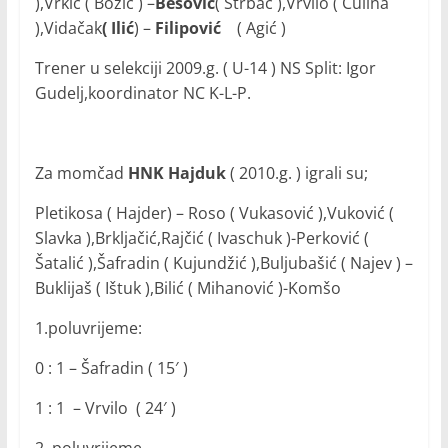
),Vrkić ( Božić ) –
Bešović
( Štrbac ),Vrvilo ( Čulina
),Vidačak
( Ilić
) –
Filipović
( Agić )
Trener u selekciji 2009.g. ( U-14 ) NS Split: Igor
Gudelj,koordinator NC K-L-P.
Za momčad
HNK Hajduk
( 2010.g. ) igrali su;
Pletikosa ( Hajder) – Roso ( Vukasović ),Vuković (
Slavka ),Brkljačić,Rajčić ( Ivaschuk )-Perković (
Šatalić ),Šafradin ( Kujundžić ),Buljubašić ( Najev ) –
Buklijaš ( Ištuk ),Bilić ( Mihanović )-Komšo
1.poluvrijeme:
0 : 1 – Šafradin ( 15′ )
1 : 1 – Vrvilo ( 24′ )