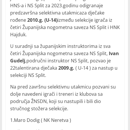
HNS-a i NS Split za 2023.godinu odigranaje
predzavršna selektivna utakmicaza dječake
rođene
2010.g. (U-14)
između selekcije igrača iz
četiri Županijska nogometna saveza NS Split i HNK
Hajduk.
U suradnji sa županijskim instruktorima iz sva
četiri Županijska nogometna saveza NS Split,
Ivan
Gudelj
,područni instruktor NS Split, pozvao je
22talentirana dječaka
2009.g.
( U-14 ) za nastup u
selekciji NS Split.
Na pred završnu selektivnu utakmicu pozvani su
dolje navedeni igrači i treneri iz klubova sa
područja ŽNSDN, koji su nastupili i bili dio
stručnog stožera selekcije.
1.Maro Dodig ( NK Neretva )