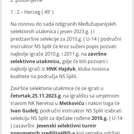
2 .poluvrijeme
1 : 2 – Herceg ( 49′ )
Na osnovu do sada odigranih Međužupanijskih
selektivnih utakmica ( jesen-2023.g. ) i
predzavršne selekcije za 2010.g. ( U-14 ) područni
instruktor NS Split će kroz suženi popis pozvati
najbolje igrače 2010.g. i 2011.g. na
završne
selektivne utakmicu,
gdje će biti pozvani i
najbolji igrači iz
HNK Hajduk
, kluba nosioca
kvalitete na područja NS Split.
Završne selektivne utakmice će se igrati u
četvrtak,25.11.2023.g
. na igralištu sa umjetnom
travom NK Neretva u
Metkoviću
i nakon toga će
Ivan Gudelj
, područni instruktor NS Split izabrati
selekciju NS Split za dječake rođene
2010.g.
( U-14
) zazavršni
Jesenski selektivni turnir
nogometnih središtaHNS-a
,koji setreba održati