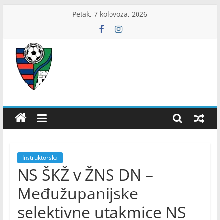
Skip
Petak, 7 kolovoza, 2026
to
content
ŽNS
Dubrovačko-
neretvanski
Instruktorska
NS ŠKŽ v ŽNS DN –
Međužupanijske
selektivne utakmice NS