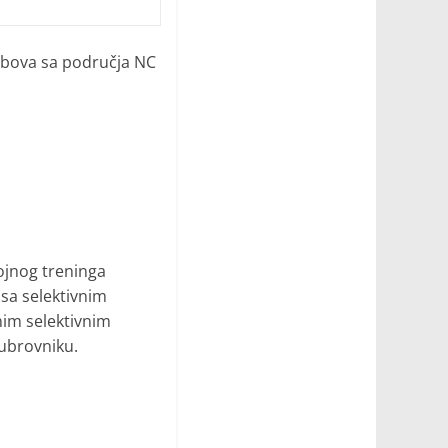
lubova sa područja NC
ojnog treninga
 sa selektivnim
nim selektivnim
Dubrovniku.