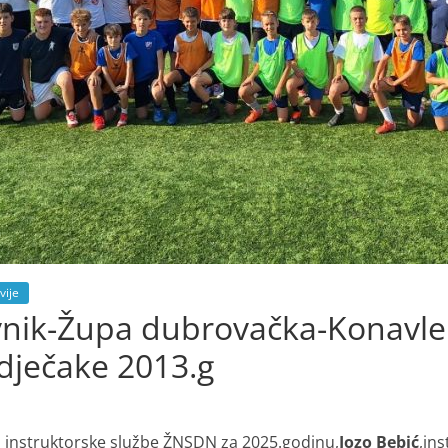
vije
nik-Župa dubrovačka-Konavle 
 dječake 2013.g
 instruktorske službe ŽNSDN za 2025.godinu,
Jozo Bebić
,in