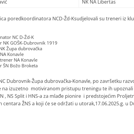
vić
NK NA Libertas
mica poredkoordinatora NCD-Žd-Ksudjelovali su treneri iz k
inator NC D-Žd-K
er NK GOŠK-Dubrovnik 1919
r NK Župa dubrovačka
 NA Konavle
,trener NA Konavle
er ŠN Božo Broketa
iNC Dubrovnik-Župa dubrovačka-Konavle, po završetku razv
če na izuzetno motiviranom pristupu treningu te ih upoznali
, NS Split i HNS-a za mlađe pionire i predstojećim Proljet
centara ŽNS a koji će se održati u utorak,17.06.2025.g. u 