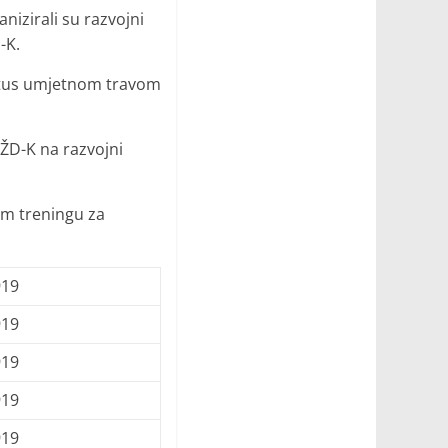
izirali su razvojni
-K.
ištus umjetnom travom
-ŽD-K na razvojni
nom treningu za
919
919
919
919
919