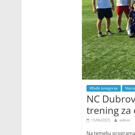
Mlađe kategorije
Najno
NC Dubrov
trening za
15/06/2025
admin
Na temelju programa