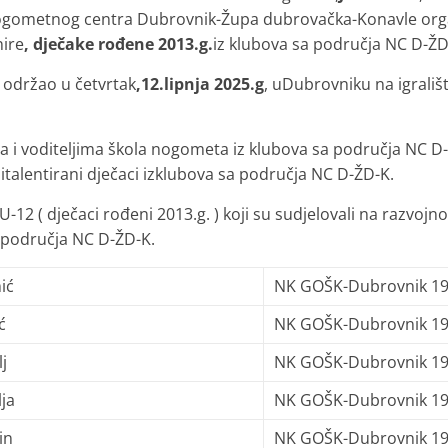
ogometnog centra Dubrovnik-Župa dubrovačka-Konavle organ
nire
, dječake rođene 2013.g.
iz klubova sa područja NC D-ŽD
e održao u četvrtak
,12.lipnja 2025.g
, uDubrovniku na igral
a i voditeljima škola nogometa iz klubova sa područja NC D
nitalentirani dječaci izklubova sa područja NC D-ŽD-K.
U-12 ( dječaci rođeni 2013.g. ) koji su sudjelovali na razvoj
a područja NC D-ŽD-K.
ić
NK GOŠK-Dubrovnik 1
ć
NK GOŠK-Dubrovnik 1
j
NK GOŠK-Dubrovnik 1
ja
NK GOŠK-Dubrovnik 1
in
NK GOŠK-Dubrovnik 1