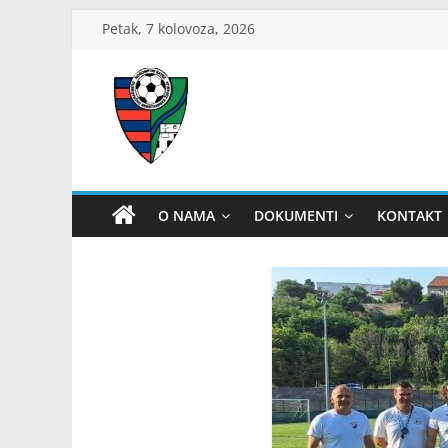
Skip
Petak, 7 kolovoza, 2026
to
content
ŽNS
Dubrovačko-
O NAMA
DOKUMENTI
KONTAKT
neretvanski