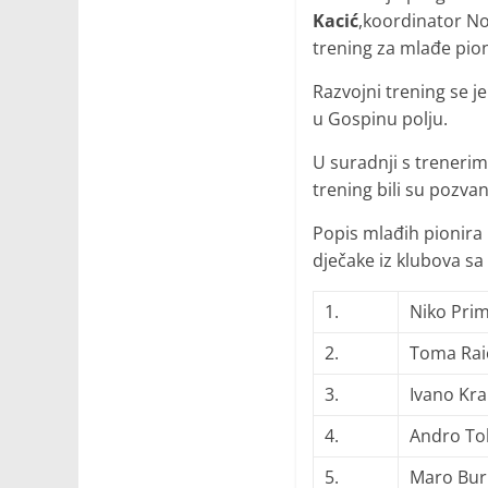
Kacić
,koordinator N
trening za mlađe pio
Razvojni trening se j
u Gospinu polju.
U suradnji s trenerim
trening bili su pozva
Popis mlađih pionira 
dječake iz klubova s
1.
Niko Prim
2.
Toma Rai
3.
Ivano Kral
4.
Andro Tol
5.
Maro Bur