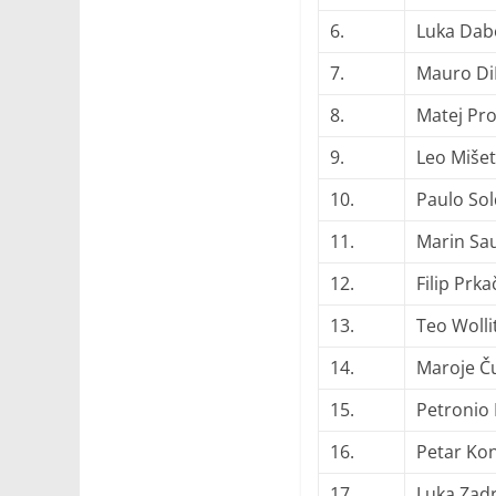
6.
Luka Dab
7.
Mauro Di
8.
Matej Pro
9.
Leo Miše
10.
Paulo So
11.
Marin Sa
12.
Filip Prka
13.
Teo Wolli
14.
Maroje Ču
15.
Petronio
16.
Petar Ko
17.
Luka Zadr