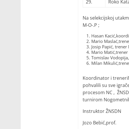
29.
Roko Kata
Na selekcijskoj utak
M-O-.P ;
Hasan Kacić,koord
Mario Maslać,tren
Josip Papić, trene
Mario Matić,trener
Tomislav Vodopija
Milan Mikulić,tren
Koordinator i trener
pohvalili su sve igra
procesom NC , ŽNSDN 
turnirom Nogometnih 
Instruktor ŽNSDN
Jozo Bebić,prof.