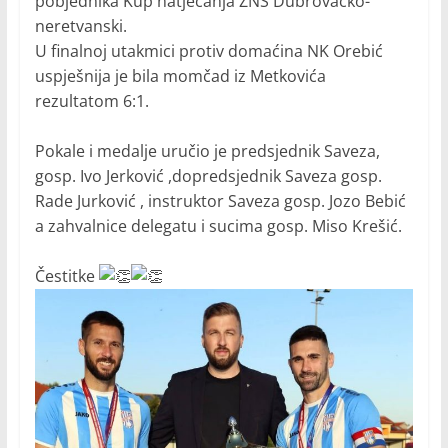
pobjednika Kup natjecanja ŽNS Dubrovačko-
neretvanski.
U finalnoj utakmici protiv domaćina NK Orebić
uspješnija je bila momčad iz Metkovića
rezultatom 6:1.
Pokale i medalje uručio je predsjednik Saveza,
gosp. Ivo Jerković ,dopredsjednik Saveza gosp.
Rade Jurković , instruktor Saveza gosp. Jozo Bebić
a zahvalnice delegatu i sucima gosp. Miso Krešić.
Čestitke