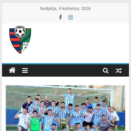
Skip
Nedjelja, 9 kolovoza, 2026
to
content
ŽNS
Dubrovačko-
neretvanski