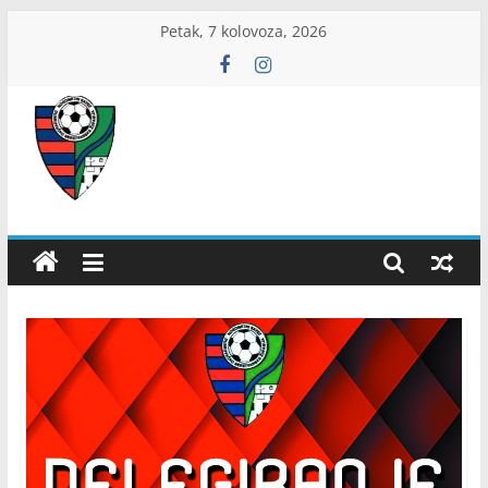
Skip
Petak, 7 kolovoza, 2026
to
content
ŽNS
Dubrovačko-
neretvanski