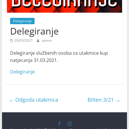
Delegiranja
Delegiranje
29/03/2021
admin
Delegiranje službenih osoba za utakmice kup
natjecanja 31.03.2021.
Delegiranje
←
Odgoda utakmica
Bilten 3/21
→