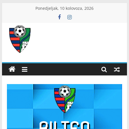
Skip
Ponedjeljak, 10 kolovoza, 2026
to
content
ŽNS
Dubrovačko-
neretvanski