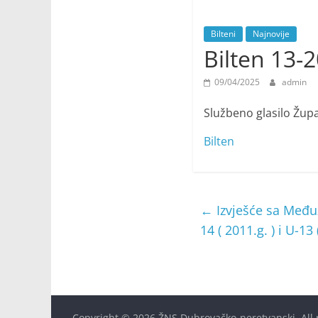
Bilteni
Najnovije
Bilten 13-
09/04/2025
admin
Službeno glasilo Žu
Bilten
←
Izvješće sa Međuž
14 ( 2011.g. ) i U-1
Copyright © 2026
ŽNS Dubrovačko-neretvanski
. All