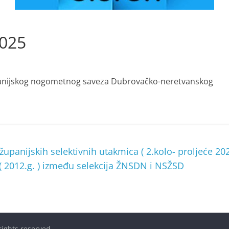
2025
panijskog nogometnog saveza Dubrovačko-neretvanskog
upanijskih selektivnih utakmica ( 2.kolo- proljeće 2025
3 ( 2012.g. ) između selekcija ŽNSDN i NSŽSD
 rights reserved.