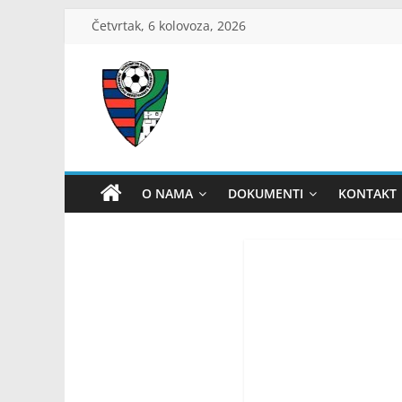
Skip
Četvrtak, 6 kolovoza, 2026
to
content
ŽNS
Dubrovačko-
O NAMA
DOKUMENTI
KONTAKT
neretvanski