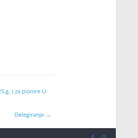
.g. ) za pionire U-
Delegiranje
→