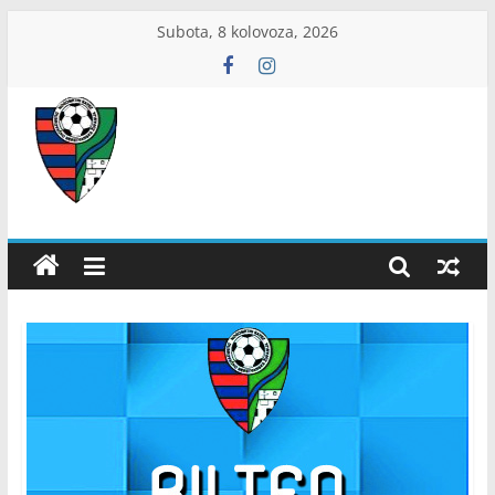
Skip
Subota, 8 kolovoza, 2026
to
content
ŽNS
Dubrovačko-
neretvanski