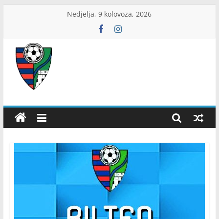
Skip
Nedjelja, 9 kolovoza, 2026
to
content
ŽNS
Dubrovačko-
neretvanski