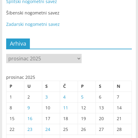
Splitski nogometni savez
Šibenski nogometni savez
Zadarski nogometni savez
Arhiva
Arhiva
prosinac 2025
P
U
S
Č
P
S
N
1
2
3
4
5
6
7
8
9
10
11
12
13
14
15
16
17
18
19
20
21
22
23
24
25
26
27
28