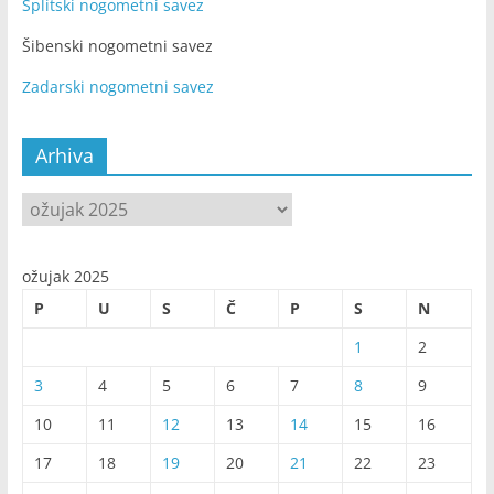
Splitski nogometni savez
Šibenski nogometni savez
Zadarski nogometni savez
Arhiva
Arhiva
ožujak 2025
P
U
S
Č
P
S
N
1
2
3
4
5
6
7
8
9
10
11
12
13
14
15
16
17
18
19
20
21
22
23