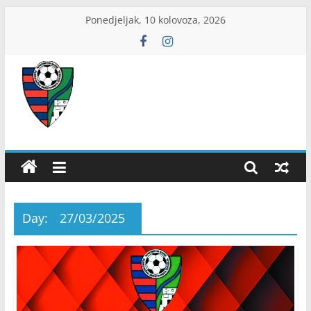
Skip
Ponedjeljak, 10 kolovoza, 2026
to
content
ŽNS
Dubrovačko-
neretvanski
Day:
27/03/2025