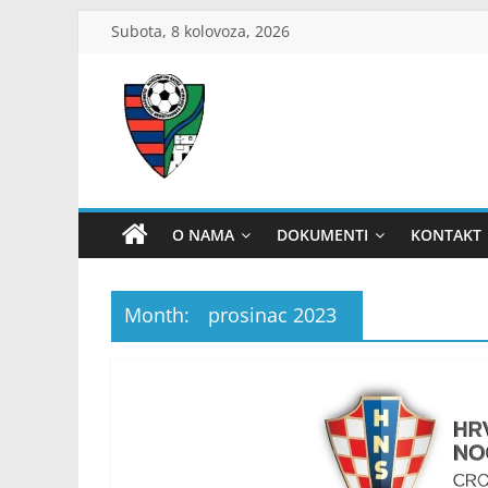
Skip
Subota, 8 kolovoza, 2026
to
content
ŽNS
Dubrovačko-
O NAMA
DOKUMENTI
KONTAKT
neretvanski
Month:
prosinac 2023