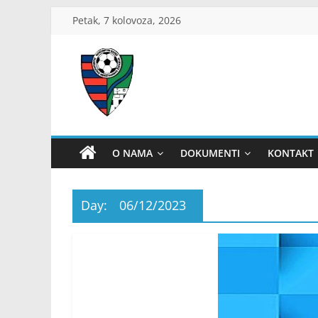
Skip
Petak, 7 kolovoza, 2026
to
content
ŽNS
Dubrovačko-
O NAMA
DOKUMENTI
KONTAKT
neretvanski
Day:
06/12/2023