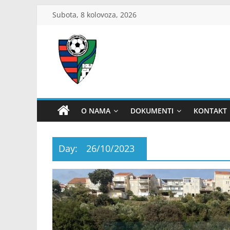
Skip
Subota, 8 kolovoza, 2026
to
content
ŽNS
Dubrovačko-
O NAMA
DOKUMENTI
KONTAKT
neretvanski
Day:
26/10/2023