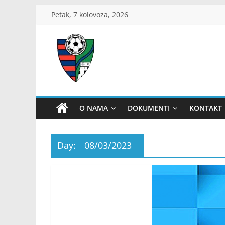
Skip
Petak, 7 kolovoza, 2026
to
content
ŽNS
Dubrovačko-
O NAMA
DOKUMENTI
KONTAKT
neretvanski
Day:
08/03/2023