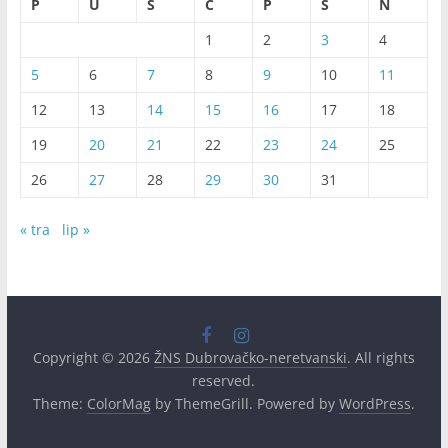
P
U
S
Č
P
S
N
1
2
3
4
5
6
7
8
9
10
11
12
13
14
15
16
17
18
19
20
21
22
23
24
25
26
27
28
29
30
31
« tra
lip »
Copyright © 2026
ŽNS Dubrovačko-neretvanski
. All rights
reserved.
Theme:
ColorMag
by ThemeGrill. Powered by
WordPress
.