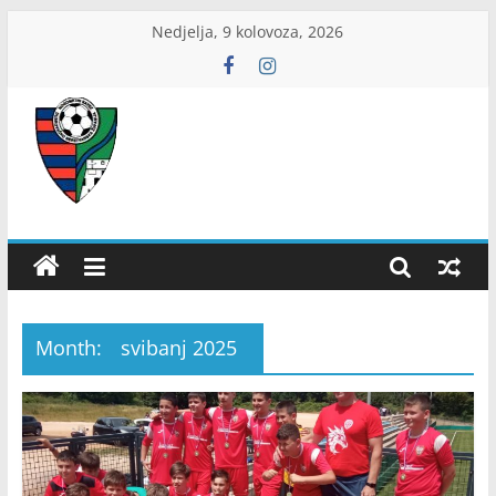
Skip
Nedjelja, 9 kolovoza, 2026
to
content
ŽNS
Dubrovačko-
neretvanski
Month:
svibanj 2025