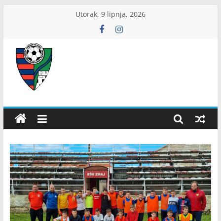
Skip
Utorak, 9 lipnja, 2026
to
content
ŽNS
Dubrovačko-
neretvanski