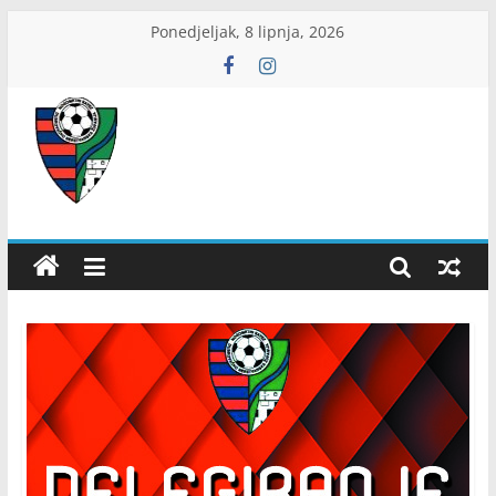
Skip
Ponedjeljak, 8 lipnja, 2026
to
content
ŽNS
Dubrovačko-
neretvanski